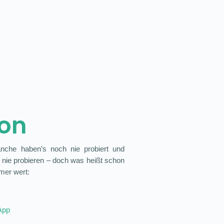
ion
che haben’s noch nie probiert und
 nie probieren – doch was heißt schon
mer wert:
App